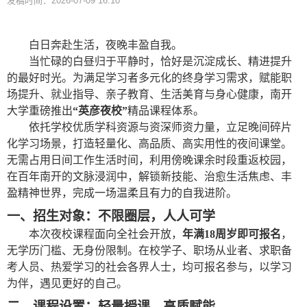
发稿时间：2026-07-09 16:10
白日奔赴生活，夜晚丰盈自我。
当忙碌的白昼归于平静时，恰好是沉淀成长、精进提升
的最好时光。为满足学习者多元化的终身学习需求，赋能职
场提升、就业指导、亲子教育、生活美育与身心健康，南开
大学重磅推出
“
英彦夜校
”
精品课程体系。
依托学校优质学科资源与资深师资力量，立足晚间碎片
化学习场景，打造轻量化、高品质、高实用性的夜间课堂。
无需占用日间工作生活时间，利用傍晚课余时段重返校园，
在百年南开的文脉浸润中，解锁新技能、治愈生活焦虑、丰
盈精神世界，完成一场温柔且有力的自我进阶。
一、招生对象
：
不限圈层，人人可学
本次夜校课程面向全社会开放，
年满
18周岁即可报名
，
无学历门槛、无身份限制。在校学子、职场从业者、求职备
考人员、热爱学习的社会各界人士，均可报名参与，以学习
为伴，遇见更好的自己。
二、课程设置
：
轻量授课，高质赋能