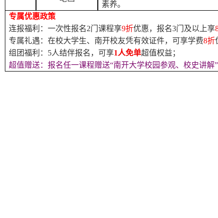
素养。
专属优惠政策
连报福利：一次性报名
2门课程享
9折
优惠，报名
3门及以上享
专属礼遇：在校大学生、南开校友凭有效证件，可享学费
8折
组团福利：
5人结伴报名，可享
1人免单
超值权益；
超值赠送：报名任一课程赠送“南开大学
校园参观、校史讲解”