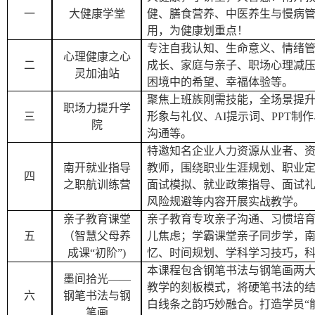
一
大健康学堂
健、膳食营养、中医养生与慢病
用，为健康划重点！
专注自我认知、生命意义、情绪
心理健康之心
二
成长、家庭与亲子、职场心理减
灵加油站
困境中的希望、幸福体验等。
聚焦上班族刚需技能，全场景提
职场力提升学
三
形象与礼仪、AI提示词、
PPT制
院
沟通等。
特邀知名企业人力资源从业者、
南开就业指导
教师，围绕职业生涯规划、职业
四
之职航训练营
面试模拟、就业政策指导、面试
风险规避等内容开展实战教学。
亲子教育课堂
亲子教育专攻亲子沟通、习惯培
五
（智慧父母养
儿焦虑；学霸课堂亲子同步学，
成课“初阶”)
忆、时间规划、学科学习技巧，
本课程包含钢笔书法与钢笔画两
墨间拾光——
教学的刻板模式，将硬笔书法的
六
钢笔书法与钢
白线条之韵巧妙融合。打造学员“
笔画